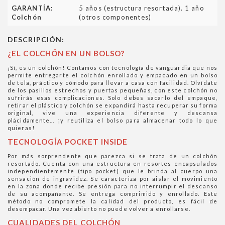
GARANTÍA:
5 años (estructura resortada). 1 año
Colchón
(otros componentes)
DESCRIPCIÓN:
¿EL COLCHÓN EN UN BOLSO?
¡Sí, es un colchón! Contamos con tecnología de vanguardia que nos
permite entregarte el colchón enrollado y empacado en un bolso
de tela, práctico y cómodo para llevar a casa con facilidad. Olvídate
de los pasillos estrechos y puertas pequeñas, con este colchón no
sufrirás esas complicaciones. Solo debes sacarlo del empaque,
retirar el plástico y colchón se expandirá hasta recuperar su forma
original, vive una experiencia diferente y descansa
plácidamente... ¡y reutiliza el bolso para almacenar todo lo que
quieras!
TECNOLOGÍA POCKET INSIDE
Por más sorprendente que parezca si se trata de un colchón
resortado. Cuenta con una estructura en resortes encapsulados
independientemente (tipo pocket) que le brinda al cuerpo una
sensación de ingravidez. Se caracteriza por aislar el movimiento
en la zona donde recibe presión para no interrumpir el descanso
de su acompañante. Se entrega comprimido y enrollado. Este
método no compromete la calidad del producto, es fácil de
desempacar. Una vez abierto no puede volver a enrollarse.
CUALIDADES DEL COLCHÓN