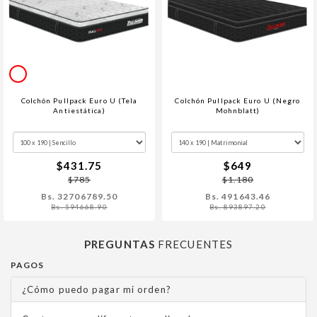
Colchón Pullpack Euro U (Tela
Colchón Pullpack Euro U (Negro
Antiestática)
Mohnblatt)
$431.75
$649
$785
$1.180
Bs. 32706789.50
Bs. 491643.46
Bs. 594668.90
Bs. 893897.20
PREGUNTAS
FRECUENTES
PAGOS
¿Cómo puedo pagar mi orden?