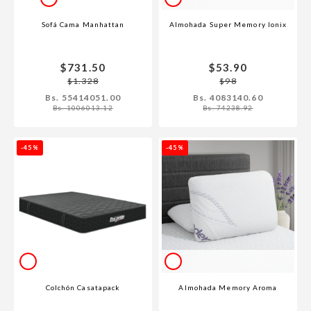
Sofá Cama Manhattan
Almohada Super Memory Ionix
$731.50
$53.90
$1.328
$98
Bs. 55414051.00
Bs. 4083140.60
Bs. 1006013.12
Bs. 74238.92
-45%
-45%
Colchón Casatapack
Almohada Memory Aroma