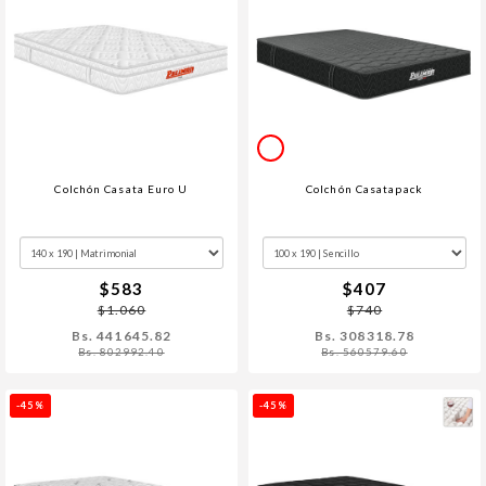
Colchón Casata Euro U
Colchón Casatapack
$583
$407
$1.060
$740
Bs. 441645.82
Bs. 308318.78
Bs. 802992.40
Bs. 560579.60
-45%
-45%