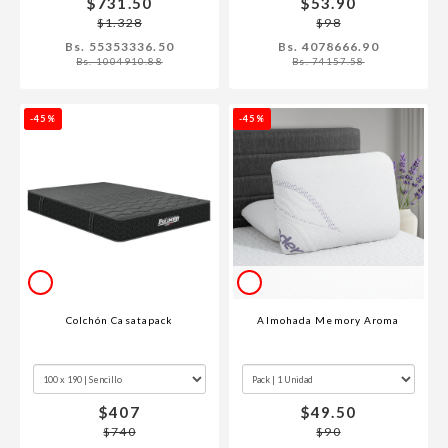
$731.50
$53.90
$1.328
$98
Bs. 55353336.50
Bs. 4078666.90
Bs. 1004910.88
Bs. 74157.58
-45%
-45%
Colchón Casatapack
Almohada Memory Aroma
$407
$49.50
$740
$90