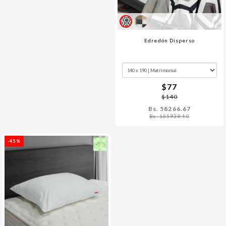
Edredón Disperso
$77
$140
Bs. 58266.67
Bs. 105939.40
-45%