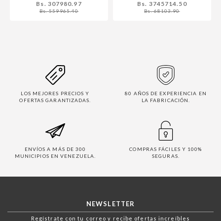
Bs. 307980.97
Bs. 3745714.50
Bs. 559965.40
Bs. 68103.90
LOS MEJORES PRECIOS Y
80 AÑOS DE EXPERIENCIA EN
OFERTAS GARANTIZADAS.
LA FABRICACIÓN.
ENVÍOS A MÁS DE 300
COMPRAS FÁCILES Y 100%
MUNICIPIOS EN VENEZUELA.
SEGURAS.
NEWSLETTER
Regístrate con tu correo y recibe ofertas increíbles