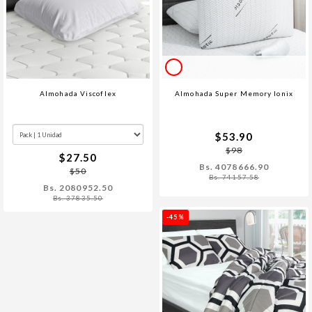
Almohada Viscoflex
Almohada Super Memory Ionix
$53.90
$98
$27.50
Bs. 4078666.90
$50
Bs. 74157.58
Bs. 2080952.50
Bs. 37835.50
-45%