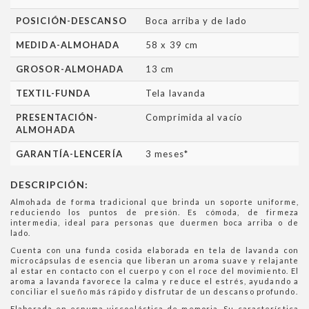
POSICIÓN-DESCANSO
Boca arriba y de lado
MEDIDA-ALMOHADA
58 x 39 cm
GROSOR-ALMOHADA
13 cm
TEXTIL-FUNDA
Tela lavanda
PRESENTACIÓN-
Comprimida al vacío
ALMOHADA
GARANTÍA-LENCERÍA
3 meses*
DESCRIPCIÓN:
Almohada de forma tradicional que brinda un soporte uniforme,
reduciendo los puntos de presión. Es cómoda, de firmeza
intermedia, ideal para personas que duermen boca arriba o de
lado.
Cuenta con una funda cosida elaborada en tela de lavanda con
microcápsulas de esencia que liberan un aroma suave y relajante
al estar en contacto con el cuerpo y con el roce del movimiento. El
aroma a lavanda favorece la calma y reduce el estrés, ayudando a
conciliar el sueño más rápido y disfrutar de un descanso profundo.
Elaborada en espuma viscoelástica de memoria. Su característica