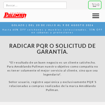
Buscar
0
Toggle
naviga
GOLAZO | DEL 20 DE JULIO AL 9 DE AGOSTO 2026
Hasta 60% OFF colchones y muebles seleccionados, 55% OFF
en sábanas y protectores
RADICAR PQR O SOLICITUD DE
GARANTÍA.
"El resultado de un buen negocio es un cliente satisfecho.
Para Amoblando Pullman nuestro objetivo como compañía no
es tener solamente el mejor servicio al cliente, sino que sea
legendario".
Señor usuario, registre aquí única y exclusivamente PQR´S
relacionadas a compras realizadas de la marca Amoblando
Pullman.