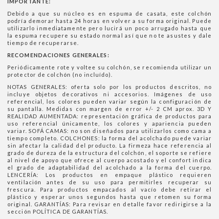
IMPORTANTE:
Debido a que su núcleo es en espuma de casata, este colchón
podría demorar hasta 24 horas en volver a su forma original. Puede
utilizarlo inmediatamente pero lucirá un poco arrugado hasta que
la espuma recupere su estado normal así que no te asustes y dale
tiempo de recuperarse.
RECOMENDACIONES GENERALES:
Periódicamente rote y voltee su colchón, se recomienda utilizar un
protector de colchón (no incluído).
NOTAS GENERALES: oferta solo por los productos descritos, no
incluye objetos decorativos ni accesorios. Imágenes de uso
referencial, los colores pueden variar según la configuración de
su pantalla. Medidas con margen de error +/- 2 CM aprox. 3D Y
REALIDAD AUMENTADA: representación gráfica de productos para
uso referencial únicamente, los colores y apariencia pueden
variar. SOFÁ CAMAS: no son diseñados para utilizarlos como cama a
tiempo completo. COLCHONES: la forma del acolchado puede variar
sin afectar la calidad del producto. La firmeza hace referencia al
grado de dureza de la estructura del colchón, el soporte se refiere
al nivel de apoyo que ofrece al cuerpo acostado y el confort indica
el grado de adaptabilidad del acolchado a la forma del cuerpo.
LENCERÍA: Los productos en empaque plástico requieren
ventilación antes de su uso para permitirles recuperar su
frescura. Para productos empacados al vacío debe retirar el
plástico y esperar unos segundos hasta que retomen su forma
original. GARANTÍAS: Para revisar en detalle favor redirigirse a la
sección POLÍTICA DE GARANTÍAS.