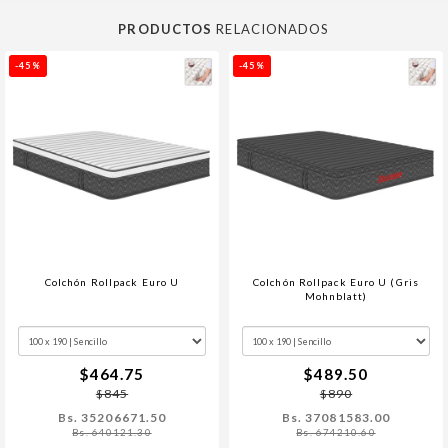
PRODUCTOS
RELACIONADOS
-45%
-45%
Colchón Rollpack Euro U
Colchón Rollpack Euro U (Gris
Mohnblatt)
$464.75
$489.50
$845
$890
Bs. 35206671.50
Bs. 37081583.00
Bs. 640121.30
Bs. 674210.60