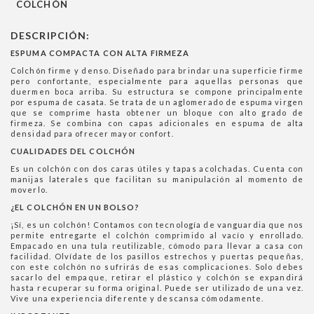
COLCHÓN
DESCRIPCIÓN:
ESPUMA COMPACTA CON ALTA FIRMEZA
Colchón firme y denso. Diseñado para brindar una superficie firme
pero confortante, especialmente para aquellas personas que
duermen boca arriba. Su estructura se compone principalmente
por espuma de casata. Se trata de un aglomerado de espuma virgen
que se comprime hasta obtener un bloque con alto grado de
firmeza. Se combina con capas adicionales en espuma de alta
densidad para ofrecer mayor confort.
CUALIDADES DEL COLCHÓN
Es un colchón con dos caras útiles y tapas acolchadas. Cuenta con
manijas laterales que facilitan su manipulación al momento de
moverlo.
¿EL COLCHÓN EN UN BOLSO?
¡Sí, es un colchón! Contamos con tecnología de vanguardia que nos
permite entregarte el colchón comprimido al vacío y enrollado.
Empacado en una tula reutilizable, cómodo para llevar a casa con
facilidad. Olvídate de los pasillos estrechos y puertas pequeñas,
con este colchón no sufrirás de esas complicaciones. Solo debes
sacarlo del empaque, retirar el plástico y colchón se expandirá
hasta recuperar su forma original. Puede ser utilizado de una vez.
Vive una experiencia diferente y descansa cómodamente.