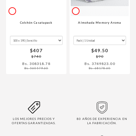
Colchón Casatapack
Almohada Memory Aroma
$407
$49.50
$740
$90
Bs. 308318.78
Bs. 3749823.00
Bs. 560579.60
Bs. 68178.60
LOS MEJORES PRECIOS Y
80 AÑOS DE EXPERIENCIA EN
OFERTAS GARANTIZADAS.
LA FABRICACIÓN.