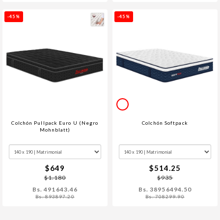
-45%
-45%
Colchón Pullpack Euro U (Negro
Colchón Softpack
Mohnblatt)
$649
$514.25
$1.180
$935
Bs. 491643.46
Bs. 38956494.50
Bs. 893897.20
Bs. 708299.90