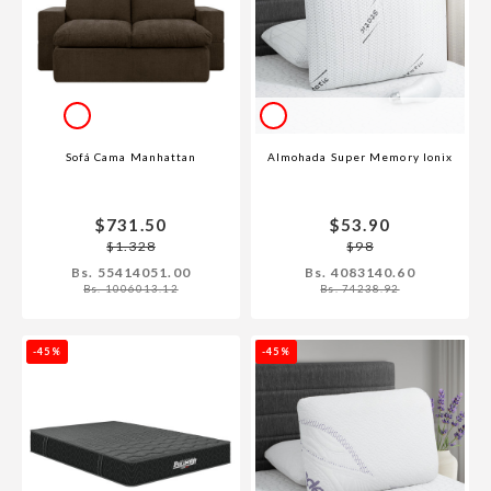
Sofá Cama Manhattan
Almohada Super Memory Ionix
$731.50
$53.90
$1.328
$98
Bs. 55414051.00
Bs. 4083140.60
Bs. 1006013.12
Bs. 74238.92
-45%
-45%